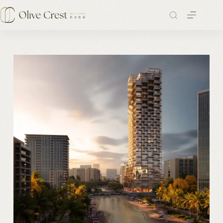
跳
至
主
要
內
容