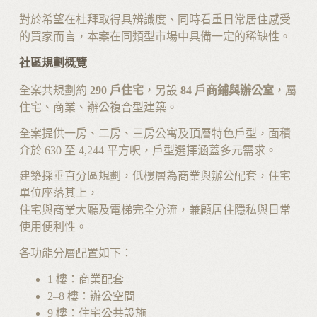
對於希望在杜拜取得具辨識度、同時看重日常居住感受
的買家而言，本案在同類型市場中具備一定的稀缺性。
社區規劃概覽
全案共規劃約
290 戶住宅
，另設
84 戶商鋪與辦公室
，屬
住宅、商業、辦公複合型建築。
全案提供一房、二房、三房公寓及頂層特色戶型，面積
介於 630 至 4,244 平方呎，戶型選擇涵蓋多元需求。
建築採垂直分區規劃，低樓層為商業與辦公配套，住宅
單位座落其上，
住宅與商業大廳及電梯完全分流，兼顧居住隱私與日常
使用便利性。
各功能分層配置如下：
1 樓：商業配套
2–8 樓：辦公空間
9 樓：住宅公共設施