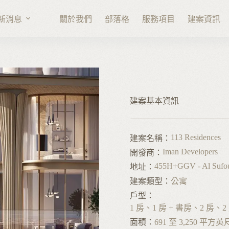
新消息
關於我們
部落格
服務項目
建案資訊
建案基本資訊
113 Residences
建案名稱：
Iman Developers
開發商：
455H+GGV - Al Sufouh
地址：
建案類型：
公寓
戶型：
1 房、1 房 + 書房、2 房、2 
面積：
691 至 3,250 