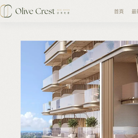
跳
至
首頁
最
主
要
內
容