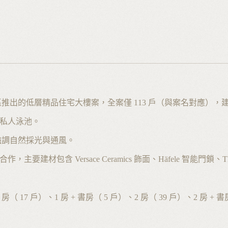
杜拜 Al Sufouh 1 區推出的低層精品住宅大樓案，全案僅 113 戶（與
型含私人泳池。
強調自然採光與通風。
）合作，主要建材包含 Versace Ceramics 飾面、Häfele 智能門鎖
 戶）、1 房 + 書房（ 5 戶）、2 房（ 39 戶）、2 房 + 書房（ 2