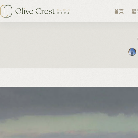
跳
至
首頁
最
主
要
內
容