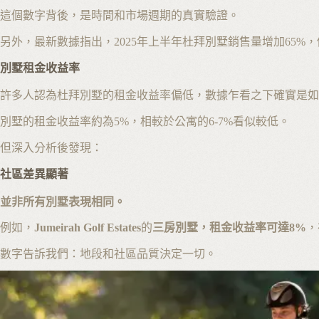
這個數字背後，是時間和市場週期的真實驗證。
另外，最新數據指出，2025年上半年杜拜別墅銷售量增加65%
別墅租金收益率
許多人認為杜拜別墅的租金收益率偏低，數據乍看之下確實是如
別墅的租金收益率約為5%，相較於公寓的6-7%看似較低。
但深入分析後發現：
社區差異顯著
並非所有別墅表現相同。
例如，
Jumeirah Golf Estates
的
三房別墅，租金收益率可達8%
，
數字告訴我們：地段和社區品質決定一切。