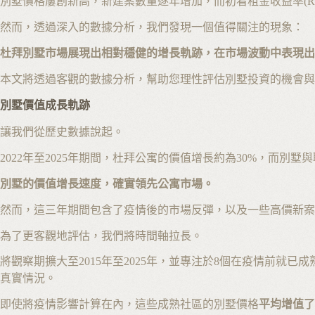
別墅價格屢創新高，新建案數量逐年增加，而初看租金收益率(Rental
然而，透過深入的數據分析，我們發現一個值得關注的現象：
杜拜別墅市場展現出相對穩健的增長軌跡，在市場波動中表現出
本文將透過客觀的數據分析，幫助您理性評估別墅投資的機會與
別墅價值成長軌跡
讓我們從歷史數據說起。
2022年至2025年期間，杜拜公寓的價值增長約為30%，而別墅
別墅的價值增長速度，確實領先公寓市場。
然而，這三年期間包含了疫情後的市場反彈，以及一些高價新案
為了更客觀地評估，我們將時間軸拉長。
將觀察期擴大至2015年至2025年，並專注於8個在疫情前就
真實情況。
即使將疫情影響計算在內，這些成熟社區的別墅價格
平均增值了