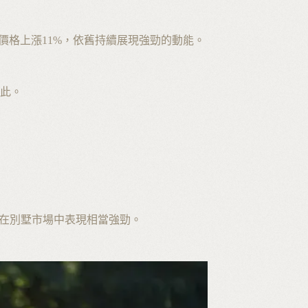
，價格上漲11%，依舊持續展現強勁的動能。
此。
在別墅市場中表現相當強勁。